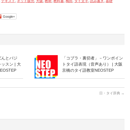
,
テキスト
,
ネット販売
,
大阪
,
教材
,
教科書
,
梅田
,
タイ文字
,
読み書き
,
基礎
Google+
ばんとバジ
「コブラ・裏切者」－ワンポイン
スン | 大
トタイ語表現（音声あり） | 大阪
OSTEP
京橋のタイ語教室NEOSTEP
日・タイ辞典
→