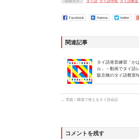
投稿タグ
タイ語
,
タイ語学校
,
タイ語教室
Facebook
Hatena
twitter
関連記事
タイ語発音練習「か
ル」－動画でタイ語レッ
阪京橋のタイ語教室NE
←
実践！職場で使えるタイ語会話
コメントを残す