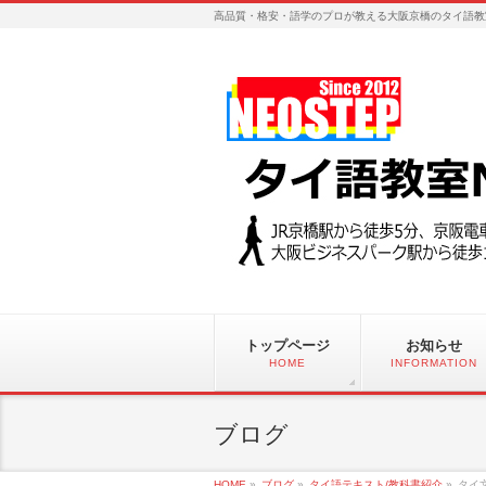
高品質・格安・語学のプロが教える大阪京橋のタイ語教
トップページ
お知らせ
HOME
INFORMATION
ブログ
HOME
»
ブログ
»
タイ語テキスト/教科書紹介
»
タイ