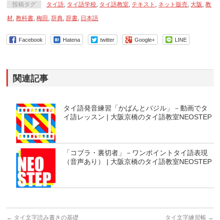
投稿タグ
タイ語
,
タイ語学校
,
タイ語教室
,
テキスト
,
ネット販売
,
大阪
,
教
材
,
教科書
,
梅田
,
辞典
,
辞書
,
日本語
Facebook
Hatena
twitter
Google+
LINE
関連記事
タイ語発音練習「かばんとバジル」－動画でタ
イ語レッスン | 大阪京橋のタイ語教室NEOSTEP
「コブラ・裏切者」－ワンポイントタイ語表現
（音声あり） | 大阪京橋のタイ語教室NEOSTEP
←
タイ文字読み書きの基礎
タイ文字練習帳
→