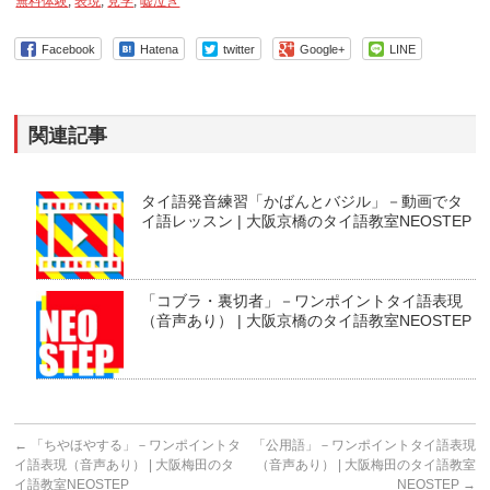
無料体験
,
表現
,
見学
,
嘘泣き
Facebook
Hatena
twitter
Google+
LINE
関連記事
タイ語発音練習「かばんとバジル」－動画でタ
イ語レッスン | 大阪京橋のタイ語教室NEOSTEP
「コブラ・裏切者」－ワンポイントタイ語表現
（音声あり） | 大阪京橋のタイ語教室NEOSTEP
←
「ちやほやする」－ワンポイントタ
「公用語」－ワンポイントタイ語表現
イ語表現（音声あり） | 大阪梅田のタ
（音声あり） | 大阪梅田のタイ語教室
イ語教室NEOSTEP
NEOSTEP
→