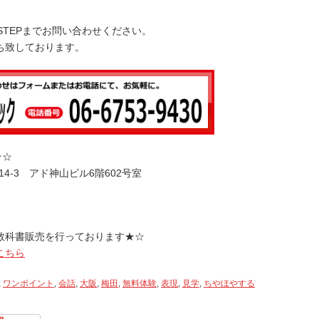
印
キ
STEPまでお問い合わせください。
ー
ち致しております。
を
使
っ
て
く
だ
さ
★☆
い。
14-3 アド神山ビル6階602号室
教科書販売を行っております★☆
こちら
,
ワンポイント
,
会話
,
大阪
,
梅田
,
無料体験
,
表現
,
見学
,
ちやほやする