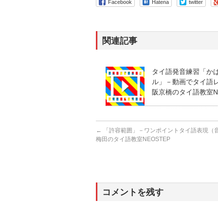
Facebook
Hatena
twitter
関連記事
タイ語発音練習「か
ル」－動画でタイ語レッ
阪京橋のタイ語教室NE
←
「許容範囲」－ワンポイントタイ語表現（音声
梅田のタイ語教室NEOSTEP
コメントを残す