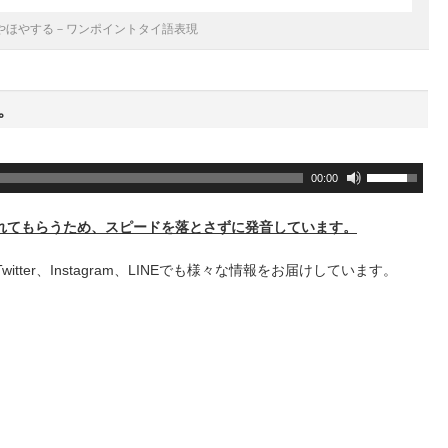
やほやする－ワンポイントタイ語表現
。
ボ
00:00
リ
ュ
れてもらうため、スピードを落とさずに発音しています。
ー
ム
+、Twitter、Instagram、LINEでも様々な情報をお届けしています。
調
節
に
は
上
下
矢