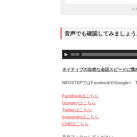
ち
音声でも確認してみましょう
音
00:00
声
プ
ネイティブの自然な会話スピードに慣
レ
ー
NEOSTEPではFacebookやGoogle
ヤ
ー
Facebookはこちら
Google+はこちら
Twitterはこちら
Instagramはこちら
LINEはこちら