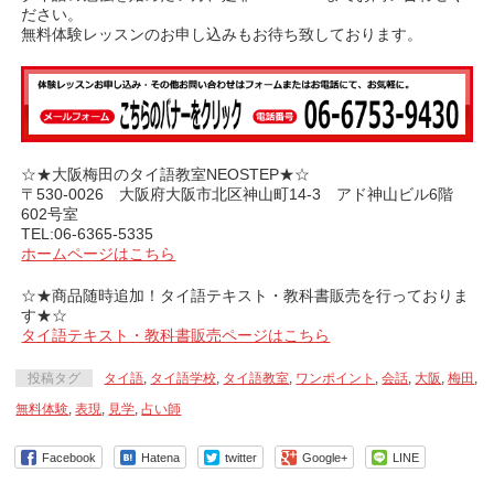
ださい。
無料体験レッスンのお申し込みもお待ち致しております。
☆★大阪梅田のタイ語教室NEOSTEP★☆
〒530-0026 大阪府大阪市北区神山町14-3 アド神山ビル6階
602号室
TEL:06-6365-5335
ホームページはこちら
☆★商品随時追加！タイ語テキスト・教科書販売を行っておりま
す★☆
タイ語テキスト・教科書販売ページはこちら
投稿タグ
タイ語
,
タイ語学校
,
タイ語教室
,
ワンポイント
,
会話
,
大阪
,
梅田
,
無料体験
,
表現
,
見学
,
占い師
Facebook
Hatena
twitter
Google+
LINE