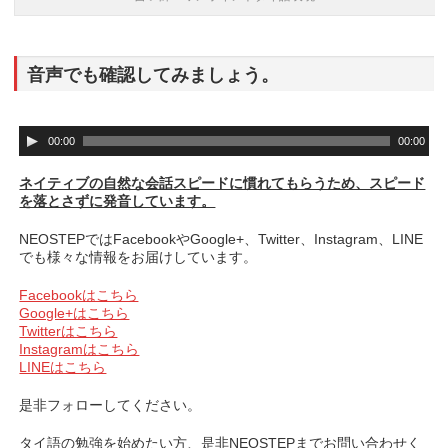
音声でも確認してみましょう。
音
00:00
00:00
声
プ
ネイティブの自然な会話スピードに慣れてもらうため、スピード
レ
を落とさずに発音しています。
ー
ヤ
NEOSTEPではFacebookやGoogle+、Twitter、Instagram、LINE
ー
でも様々な情報をお届けしています。
Facebookはこちら
Google+はこちら
Twitterはこちら
Instagramはこちら
LINEはこちら
是非フォローしてください。
タイ語の勉強を始めたい方、是非NEOSTEPまでお問い合わせく