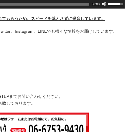
ボ
00:00
リ
ュ
れてもらうため、スピードを落とさずに発音しています。
ー
ム
+、Twitter、Instagram、LINEでも様々な情報をお届けしています。
調
節
に
は
上
下
矢
印
キ
STEPまでお問い合わせください。
ー
ち致しております。
を
使
っ
て
く