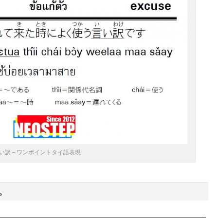
い訳－ワンポイントタイ語表現
。