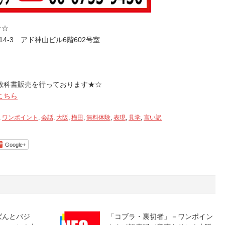
だ
さ
★☆
い。
14-3 アド神山ビル6階602号室
教科書販売を行っております★☆
こちら
,
ワンポイント
,
会話
,
大阪
,
梅田
,
無料体験
,
表現
,
見学
,
言い訳
Google+
ばんとバジ
「コブラ・裏切者」－ワンポイン