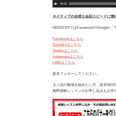
音
00:00
声
プ
ネイティブの自然な会話スピードに慣
レ
ー
NEOSTEPではFacebookやGoogle
ヤ
ー
Facebookはこちら
Google+はこちら
Twitterはこちら
Instagramはこちら
LINEはこちら
是非フォローしてください。
タイ語の勉強を始めたい方、是非NEO
無料体験レッスンのお申し込みもお待