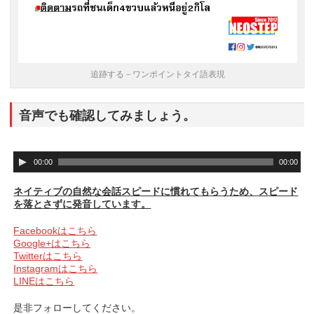
追跡する－ワンポイントタイ語表現
音声でも確認してみましょう。
音
00:00
00:00
声
プ
ネイティブの自然な会話スピードに慣れてもらうため、スピード
レ
を落とさずに発音しています。
ー
ヤ
Facebookはこちら
ー
Google+はこちら
Twitterはこちら
Instagramはこちら
LINEはこちら
是非フォローしてください。