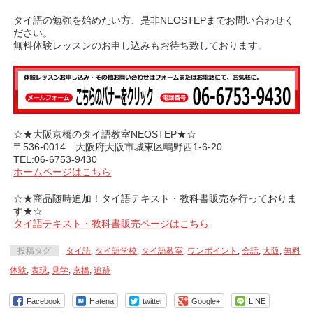
タイ語の勉強を始めたい方、是非NEOSTEPまでお問い合わせく
ださい。
無料体験レッスンのお申し込みもお待ち致しております。
☆★大阪京橋のタイ語教室NEOSTEP★☆
〒536-0014 大阪府大阪市城東区鴫野西1-6-20
TEL:06-6753-9430
ホームページはこちら
☆★商品随時追加！タイ語テキスト・教科書販売を行っておりま
す★☆
タイ語テキスト・教科書販売ページはこちら
投稿タグ
タイ語
,
タイ語学校
,
タイ語教室
,
ワンポイント
,
会話
,
大阪
,
無料
体験
,
表現
,
見学
,
京橋
,
追跡
Facebook
Hatena
twitter
Google+
LINE