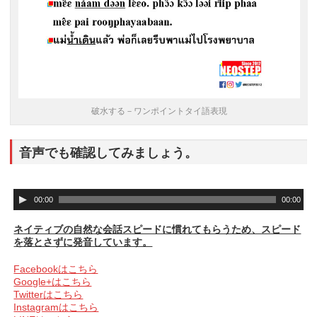
破水する－ワンポイントタイ語表現
音声でも確認してみましょう。
音
00:00
00:00
声
プ
ネイティブの自然な会話スピードに慣れてもらうため、スピード
レ
を落とさずに発音しています。
ー
ヤ
Facebookはこちら
ー
Google+はこちら
Twitterはこちら
Instagramはこちら