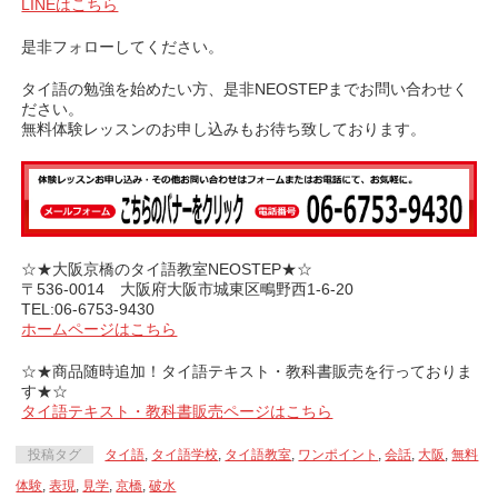
LINEはこちら
是非フォローしてください。
タイ語の勉強を始めたい方、是非NEOSTEPまでお問い合わせく
ださい。
無料体験レッスンのお申し込みもお待ち致しております。
☆★大阪京橋のタイ語教室NEOSTEP★☆
〒536-0014 大阪府大阪市城東区鴫野西1-6-20
TEL:06-6753-9430
ホームページはこちら
☆★商品随時追加！タイ語テキスト・教科書販売を行っておりま
す★☆
タイ語テキスト・教科書販売ページはこちら
投稿タグ
タイ語
,
タイ語学校
,
タイ語教室
,
ワンポイント
,
会話
,
大阪
,
無料
体験
,
表現
,
見学
,
京橋
,
破水