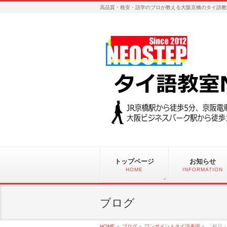
高品質・格安・語学のプロが教える大阪京橋のタイ語教
トップページ
お知らせ
HOME
INFORMATION
ブログ
HOME
»
ブログ
»
ワンポイントタイ語表現
»
「祝日・