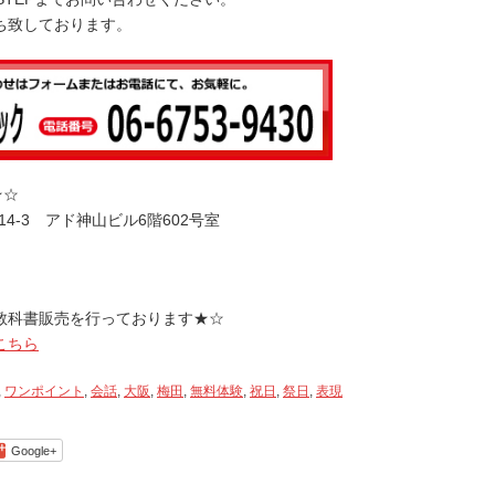
ち致しております。
★☆
14-3 アド神山ビル6階602号室
教科書販売を行っております★☆
こちら
,
ワンポイント
,
会話
,
大阪
,
梅田
,
無料体験
,
祝日
,
祭日
,
表現
Google+