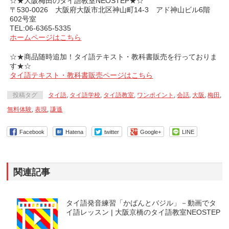
☆★大阪梅田のタイ語教室NEOSTEP★☆
〒530-0026 大阪府大阪市北区神山町14-3 アド神山ビル6階
602号室
TEL:06-6365-5335
ホームページはこちら
☆★商品随時追加！タイ語テキスト・教科書販売を行っておりま
す★☆
タイ語テキスト・教科書販売ページはこちら
投稿タグ
タイ語
,
タイ語学校
,
タイ語教室
,
ワンポイント
,
会話
,
大阪
,
梅田
,
無料体験
,
表現
,
謙遜
Facebook
Hatena
twitter
Google+
LINE
関連記事
タイ語発音練習「かばんとバジル」－動画でタ
イ語レッスン | 大阪京橋のタイ語教室NEOSTEP