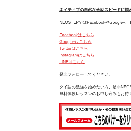
声
プ
ネイティブの自然な会話スピードに慣
レ
ー
NEOSTEPではFacebookやGoogle
ヤ
ー
Facebookはこちら
Google+はこちら
Twitterはこちら
Instagramはこちら
LINEはこちら
是非フォローしてください。
タイ語の勉強を始めたい方、是非NEO
無料体験レッスンのお申し込みもお待