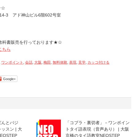
さ
★☆
い。
14-3 アド神山ビル6階602号室
教科書販売を行っております★☆
こちら
,
ワンポイント
,
会話
,
大阪
,
梅田
,
無料体験
,
表現
,
見学
,
カッコ付ける
Google+
ばんとバジ
「コブラ・裏切者」－ワンポイン
スン | 大
トタイ語表現（音声あり） | 大阪
OSTEP
京橋のタイ語教室NEOSTEP