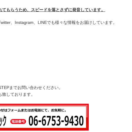
リ
ュ
れてもらうため、スピードを落とさずに発音しています。
ー
ム
+、Twitter、Instagram、LINEでも様々な情報をお届けしています。
調
節
に
は
上
下
矢
印
キ
STEPまでお問い合わせください。
ー
ち致しております。
を
使
っ
て
く
だ