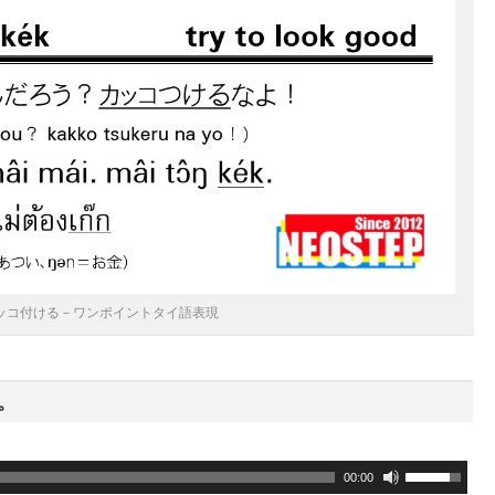
ッコ付ける－ワンポイントタイ語表現
。
ボ
00:00