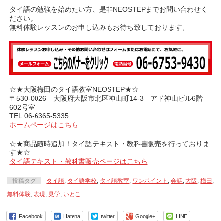
タイ語の勉強を始めたい方、是非NEOSTEPまでお問い合わせく
ださい。
無料体験レッスンのお申し込みもお待ち致しております。
☆★大阪梅田のタイ語教室NEOSTEP★☆
〒530-0026 大阪府大阪市北区神山町14-3 アド神山ビル6階
602号室
TEL:06-6365-5335
ホームページはこちら
☆★商品随時追加！タイ語テキスト・教科書販売を行っておりま
す★☆
タイ語テキスト・教科書販売ページはこちら
投稿タグ
タイ語
,
タイ語学校
,
タイ語教室
,
ワンポイント
,
会話
,
大阪
,
梅田
,
無料体験
,
表現
,
見学
,
いとこ
Facebook
Hatena
twitter
Google+
LINE