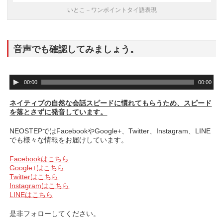
いとこ－ワンポイントタイ語表現
音声でも確認してみましょう。
音
00:00
00:00
声
プ
ネイティブの自然な会話スピードに慣れてもらうため、スピード
レ
を落とさずに発音しています。
ー
ヤ
NEOSTEPではFacebookやGoogle+、Twitter、Instagram、LINE
ー
でも様々な情報をお届けしています。
Facebookはこちら
Google+はこちら
Twitterはこちら
Instagramはこちら
LINEはこちら
是非フォローしてください。