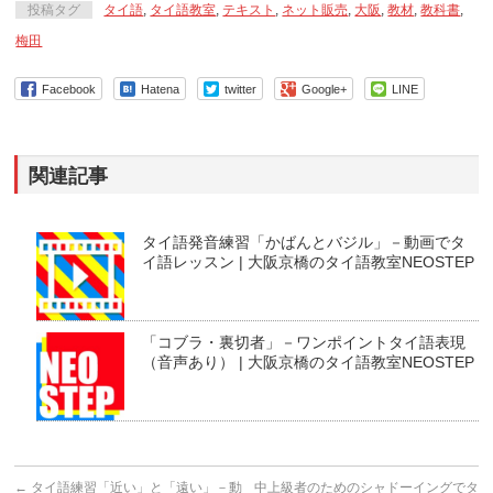
投稿タグ
タイ語
,
タイ語教室
,
テキスト
,
ネット販売
,
大阪
,
教材
,
教科書
,
梅田
Facebook
Hatena
twitter
Google+
LINE
関連記事
タイ語発音練習「かばんとバジル」－動画でタ
イ語レッスン | 大阪京橋のタイ語教室NEOSTEP
「コブラ・裏切者」－ワンポイントタイ語表現
（音声あり） | 大阪京橋のタイ語教室NEOSTEP
←
タイ語練習「近い」と「遠い」－動
中上級者のためのシャドーイングでタ