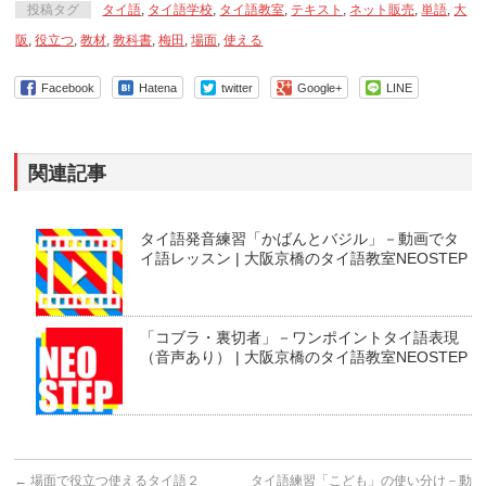
投稿タグ
タイ語
,
タイ語学校
,
タイ語教室
,
テキスト
,
ネット販売
,
単語
,
大
阪
,
役立つ
,
教材
,
教科書
,
梅田
,
場面
,
使える
Facebook
Hatena
twitter
Google+
LINE
関連記事
タイ語発音練習「かばんとバジル」－動画でタ
イ語レッスン | 大阪京橋のタイ語教室NEOSTEP
「コブラ・裏切者」－ワンポイントタイ語表現
（音声あり） | 大阪京橋のタイ語教室NEOSTEP
←
場面で役立つ使えるタイ語２
タイ語練習「こども」の使い分け－動