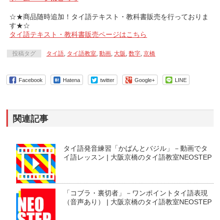
☆★商品随時追加！タイ語テキスト・教科書販売を行っておりま
す★☆
タイ語テキスト・教科書販売ページはこちら
投稿タグ
タイ語
,
タイ語教室
,
動画
,
大阪
,
数字
,
京橋
Facebook
Hatena
twitter
Google+
LINE
関連記事
タイ語発音練習「かばんとバジル」－動画でタ
イ語レッスン | 大阪京橋のタイ語教室NEOSTEP
「コブラ・裏切者」－ワンポイントタイ語表現
（音声あり） | 大阪京橋のタイ語教室NEOSTEP