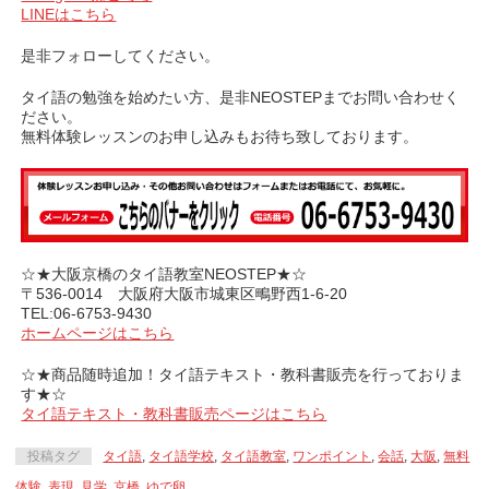
LINEはこちら
是非フォローしてください。
タイ語の勉強を始めたい方、是非NEOSTEPまでお問い合わせく
ださい。
無料体験レッスンのお申し込みもお待ち致しております。
☆★大阪京橋のタイ語教室NEOSTEP★☆
〒536-0014 大阪府大阪市城東区鴫野西1-6-20
TEL:06-6753-9430
ホームページはこちら
☆★商品随時追加！タイ語テキスト・教科書販売を行っておりま
す★☆
タイ語テキスト・教科書販売ページはこちら
投稿タグ
タイ語
,
タイ語学校
,
タイ語教室
,
ワンポイント
,
会話
,
大阪
,
無料
体験
,
表現
,
見学
,
京橋
,
ゆで卵