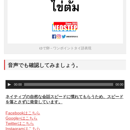
ゆで卵－ワンポイントタイ語表現
音声でも確認してみましょう。
音
00:00
00:00
声
プ
ネイティブの自然な会話スピードに慣れてもらうため、スピード
レ
を落とさずに発音しています。
ー
ヤ
Facebookはこちら
ー
Google+はこちら
Twitterはこちら
Instagramはこちら