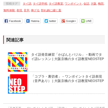
投稿タグ
タイ語
,
タイ語学校
,
タイ語教室
,
ワンポイント
,
会話
,
大阪
,
梅田
,
無料体験
,
表現
,
見学
,
捧げる
,
割れ鍋に綴じ蓋
Facebook
Hatena
twitter
Google+
LINE
関連記事
タイ語発音練習「かばんとバジル」－動画でタ
イ語レッスン | 大阪京橋のタイ語教室NEOSTEP
「コブラ・裏切者」－ワンポイントタイ語表現
（音声あり） | 大阪京橋のタイ語教室NEOSTEP