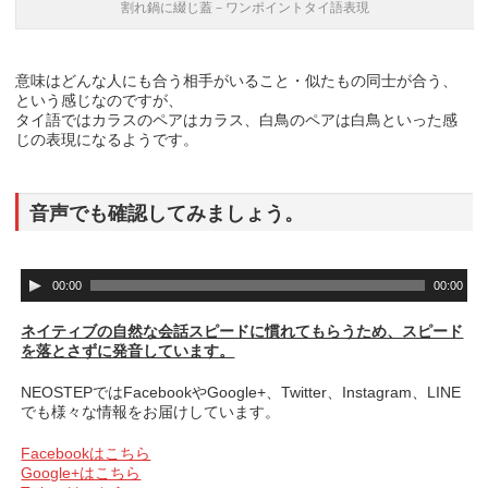
割れ鍋に綴じ蓋－ワンポイントタイ語表現
意味はどんな人にも合う相手がいること・似たもの同士が合う、
という感じなのですが、
タイ語ではカラスのペアはカラス、白鳥のペアは白鳥といった感
じの表現になるようです。
音声でも確認してみましょう。
音
00:00
00:00
声
プ
ネイティブの自然な会話スピードに慣れてもらうため、スピード
レ
を落とさずに発音しています。
ー
ヤ
NEOSTEPではFacebookやGoogle+、Twitter、Instagram、LINE
ー
でも様々な情報をお届けしています。
Facebookはこちら
Google+はこちら