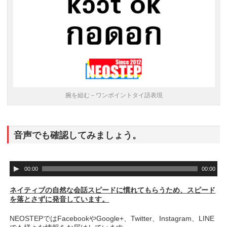
腕を組む－ワンポイントタイ語表現
音声でも確認してみましょう。
音
00:00
00:00
声
プ
ネイティブの自然な会話スピードに慣れてもらうため、スピード
レ
を落とさずに発音しています。
ー
ヤ
NEOSTEPではFacebookやGoogle+、Twitter、Instagram、LINE
ー