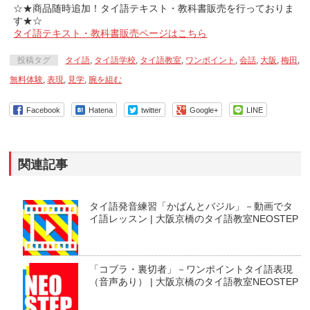
☆★商品随時追加！タイ語テキスト・教科書販売を行っておりま
す★☆
タイ語テキスト・教科書販売ページはこちら
投稿タグ
タイ語
,
タイ語学校
,
タイ語教室
,
ワンポイント
,
会話
,
大阪
,
梅田
,
無料体験
,
表現
,
見学
,
腕を組む
Facebook
Hatena
twitter
Google+
LINE
関連記事
タイ語発音練習「かばんとバジル」－動画でタ
イ語レッスン | 大阪京橋のタイ語教室NEOSTEP
「コブラ・裏切者」－ワンポイントタイ語表現
（音声あり） | 大阪京橋のタイ語教室NEOSTEP