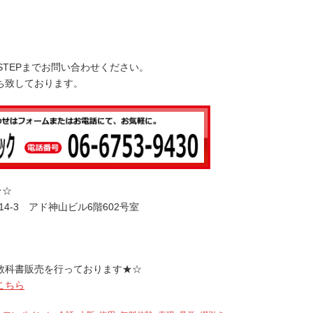
下
矢
印
キ
STEPまでお問い合わせください。
ー
ち致しております。
を
使
っ
て
く
だ
さ
★☆
い。
14-3 アド神山ビル6階602号室
教科書販売を行っております★☆
こちら