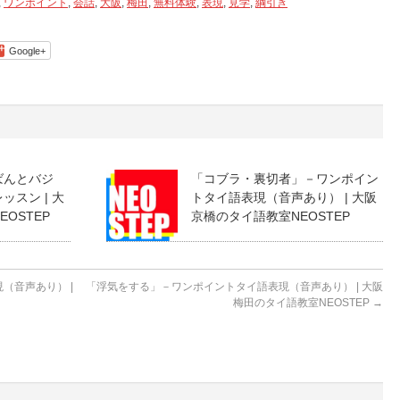
,
ワンポイント
,
会話
,
大阪
,
梅田
,
無料体験
,
表現
,
見学
,
綱引き
Google+
ばんとバジ
「コブラ・裏切者」－ワンポイン
スン | 大
トタイ語表現（音声あり） | 大阪
OSTEP
京橋のタイ語教室NEOSTEP
（音声あり） |
「浮気をする」－ワンポイントタイ語表現（音声あり） | 大阪
梅田のタイ語教室NEOSTEP
→