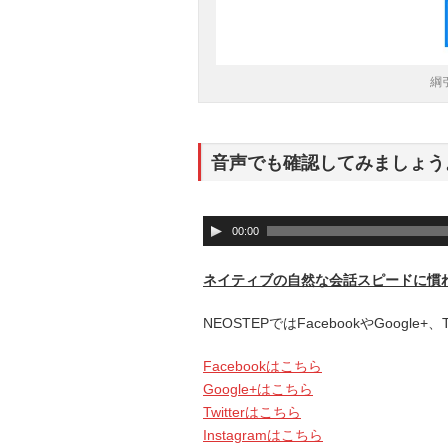
綱
音声でも確認してみましょう
音
00:00
声
プ
ネイティブの自然な会話スピードに慣
レ
ー
NEOSTEPではFacebookやGoogle
ヤ
ー
Facebookはこちら
Google+はこちら
Twitterはこちら
Instagramはこちら