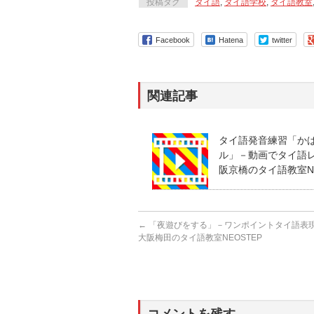
投稿タグ
タイ語
,
タイ語学校
,
タイ語教室
Facebook
Hatena
twitter
関連記事
タイ語発音練習「か
ル」－動画でタイ語レッ
阪京橋のタイ語教室NE
←
「夜遊びをする」－ワンポイントタイ語表現
大阪梅田のタイ語教室NEOSTEP