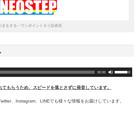
引きをする－ワンポイントタイ語表現
。
ボ
00:00
リ
ュ
れてもらうため、スピードを落とさずに発音しています。
ー
ム
+、Twitter、Instagram、LINEでも様々な情報をお届けしています。
調
節
に
は
上