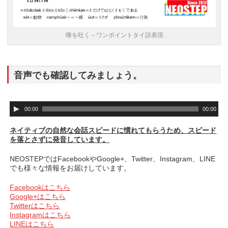
唾を吐く－ワンポイントタイ語表現
音声でも確認してみましょう。
音
00:00
00:00
声
プ
ネイティブの自然な会話スピードに慣れてもらうため、スピード
レ
を落とさずに発音しています。
ー
ヤ
NEOSTEPではFacebookやGoogle+、Twitter、Instagram、LINE
ー
でも様々な情報をお届けしています。
Facebookはこちら
Google+はこちら
Twitterはこちら
Instagramはこちら
LINEはこちら