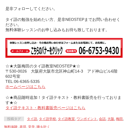
是非フォローしてください。
タイ語の勉強を始めたい方、是非NEOSTEPまでお問い合わせく
ださい。
無料体験レッスンのお申し込みもお待ち致しております。
☆★大阪梅田のタイ語教室NEOSTEP★☆
〒530-0026 大阪府大阪市北区神山町14-3 アド神山ビル6階
602号室
TEL:06-6365-5335
ホームページはこちら
☆★商品随時追加！タイ語テキスト・教科書販売を行っておりま
す★☆
タイ語テキスト・教科書販売ページはこちら
投稿タグ
タイ語
,
タイ語学校
,
タイ語教室
,
ワンポイント
,
会話
,
大阪
,
梅田
,
無料体験
,
表現
,
見学
,
唾を吐く