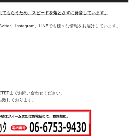
リ
ュ
れてもらうため、スピードを落とさずに発音しています。
ー
ム
+、Twitter、Instagram、LINEでも様々な情報をお届けしています。
調
節
に
は
上
下
矢
印
キ
STEPまでお問い合わせください。
ー
ち致しております。
を
使
っ
て
く