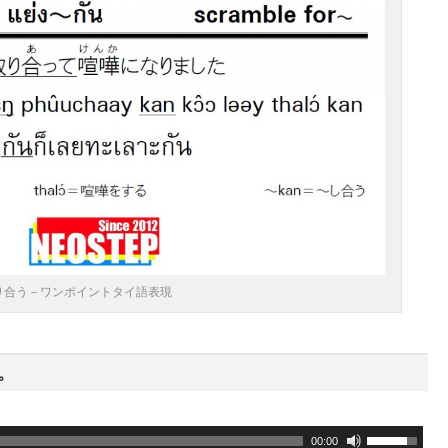
り合う－ワンポイントタイ語表現
。
ボ
00:00