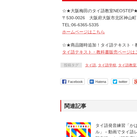
☆★大阪梅田のタイ語教室NEOSTEP
〒530-0026 大阪府大阪市北区神山町
TEL:06-6365-5335
ホームページはこちら
☆★商品随時追加！タイ語テキスト・
タイ語テキスト・教科書販売ページは
投稿タグ
タイ語
,
タイ語学校
,
タイ語教室
Facebook
Hatena
twitter
関連記事
タイ語発音練習「か
ル」－動画でタイ語レッ