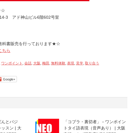
だ
さ
★☆
い。
14-3 アド神山ビル6階602号室
教科書販売を行っております★☆
こちら
,
ワンポイント
,
会話
,
大阪
,
梅田
,
無料体験
,
表現
,
見学
,
取り合う
Google+
ばんとバジ
「コブラ・裏切者」－ワンポイン
スン | 大
トタイ語表現（音声あり） | 大阪