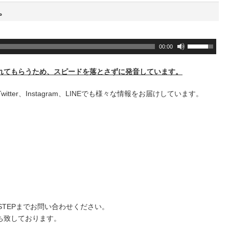
。
ボ
00:00
リ
ュ
れてもらうため、スピードを落とさずに発音しています。
ー
ム
+、Twitter、Instagram、LINEでも様々な情報をお届けしています。
調
節
に
は
上
下
矢
印
キ
STEPまでお問い合わせください。
ー
ち致しております。
を