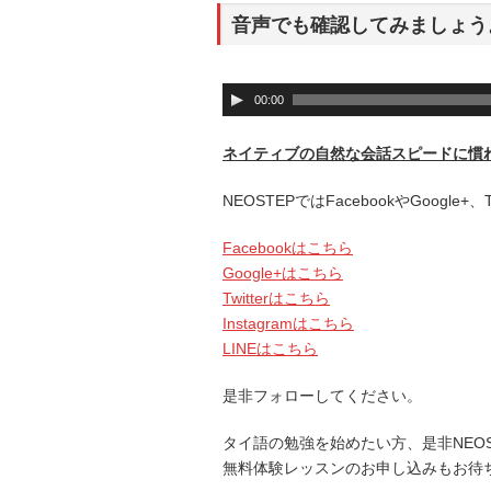
音声でも確認してみましょう
音
00:00
声
プ
ネイティブの自然な会話スピードに慣
レ
ー
NEOSTEPではFacebookやGoogle
ヤ
ー
Facebookはこちら
Google+はこちら
Twitterはこちら
Instagramはこちら
LINEはこちら
是非フォローしてください。
タイ語の勉強を始めたい方、是非NEO
無料体験レッスンのお申し込みもお待