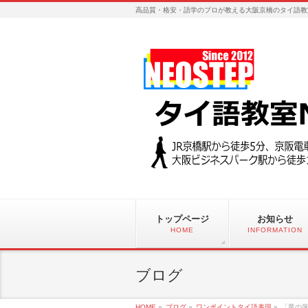
高品質・格安・語学のプロが教える大阪京橋のタイ語教
トップページ
お知らせ
HOME
INFORMATION
ブログ
HOME
»
ブログ
»
ワンポイントタイ語表現
»
「竜の落