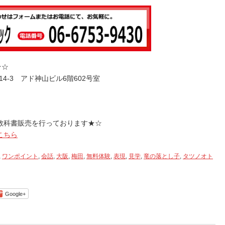
使
っ
て
く
だ
さ
★☆
い。
14-3 アド神山ビル6階602号室
教科書販売を行っております★☆
こちら
,
ワンポイント
,
会話
,
大阪
,
梅田
,
無料体験
,
表現
,
見学
,
竜の落とし子
,
タツノオト
Google+