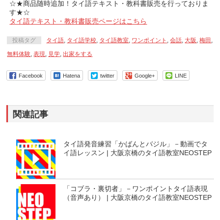
☆★商品随時追加！タイ語テキスト・教科書販売を行っておりま
す★☆
タイ語テキスト・教科書販売ページはこちら
投稿タグ
タイ語
,
タイ語学校
,
タイ語教室
,
ワンポイント
,
会話
,
大阪
,
梅田
,
無料体験
,
表現
,
見学
,
出家をする
Facebook
Hatena
twitter
Google+
LINE
関連記事
タイ語発音練習「かばんとバジル」－動画でタ
イ語レッスン | 大阪京橋のタイ語教室NEOSTEP
「コブラ・裏切者」－ワンポイントタイ語表現
（音声あり） | 大阪京橋のタイ語教室NEOSTEP