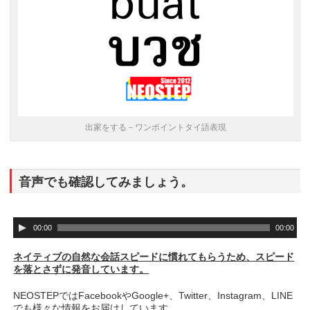
出家をする－ワンポイントタイ語表現
音声でも確認してみましょう。
音
00:00
00:00
声
プ
ネイティブの自然な会話スピードに慣れてもらうため、スピード
レ
を落とさずに発音しています。
ー
ヤ
NEOSTEPではFacebookやGoogle+、Twitter、Instagram、LINE
ー
でも様々な情報をお届けしています。