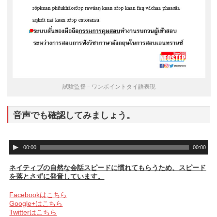
試験監督－ワンポイントタイ語表現
音声でも確認してみましょう。
音
00:00
00:00
声
プ
ネイティブの自然な会話スピードに慣れてもらうため、スピード
レ
を落とさずに発音しています。
ー
ヤ
Facebookはこちら
ー
Google+はこちら
Twitterはこちら