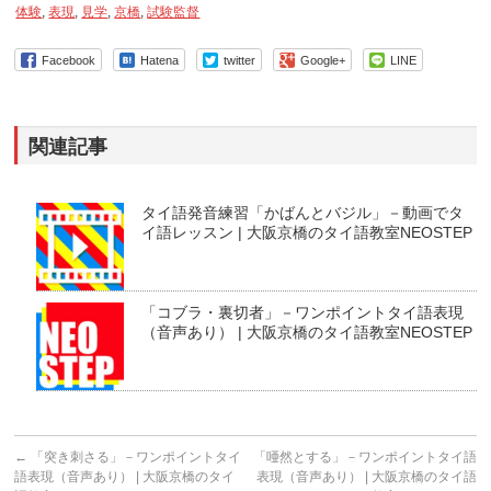
体験
,
表現
,
見学
,
京橋
,
試験監督
Facebook
Hatena
twitter
Google+
LINE
関連記事
タイ語発音練習「かばんとバジル」－動画でタ
イ語レッスン | 大阪京橋のタイ語教室NEOSTEP
「コブラ・裏切者」－ワンポイントタイ語表現
（音声あり） | 大阪京橋のタイ語教室NEOSTEP
←
「突き刺さる」－ワンポイントタイ
「唖然とする」－ワンポイントタイ語
語表現（音声あり） | 大阪京橋のタイ
表現（音声あり） | 大阪京橋のタイ語