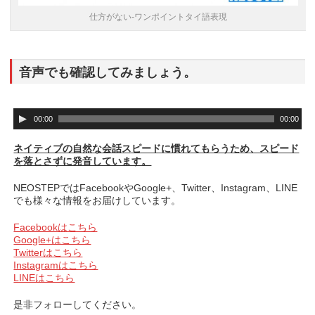
仕方がない-ワンポイントタイ語表現
音声でも確認してみましょう。
音
00:00
00:00
声
プ
ネイティブの自然な会話スピードに慣れてもらうため、スピード
レ
を落とさずに発音しています。
ー
ヤ
NEOSTEPではFacebookやGoogle+、Twitter、Instagram、LINE
ー
でも様々な情報をお届けしています。
Facebookはこちら
Google+はこちら
Twitterはこちら
Instagramはこちら
LINEはこちら
是非フォローしてください。