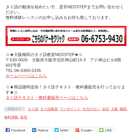
タイ語の勉強を始めたい方、是非NEOSTEPまでお問い合わせく
ださい。
無料体験レッスンのお申し込みもお待ち致しております。
☆★大阪梅田のタイ語教室NEOSTEP★☆
〒530-0026 大阪府大阪市北区神山町14-3 アド神山ビル6階
602号室
TEL:06-6365-5335
ホームページはこちら
☆★商品随時追加！タイ語テキスト・教科書販売を行っておりま
す★☆
タイ語テキスト・教科書販売ページはこちら
投稿タグ
タイ語
,
タイ語教室
,
ワンポイント
,
仕方がない
,
会話
,
大阪
,
梅田
,
無料体験
,
表現
Facebook
Hatena
twitter
Google+
LINE