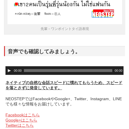
先輩－ワンポイントタイ語表現
音声でも確認してみましょう。
音
00:00
00:00
声
プ
ネイティブの自然な会話スピードに慣れてもらうため、スピード
レ
を落とさずに発音しています。
ー
ヤ
NEOSTEPではFacebookやGoogle+、Twitter、Instagram、LINE
ー
でも様々な情報をお届けしています。
Facebookはこちら
Google+はこちら
Twitterはこちら