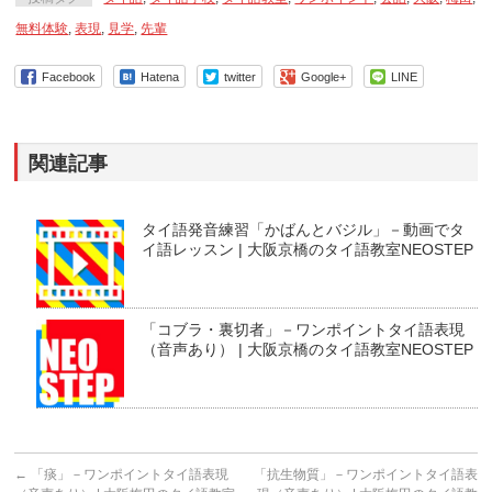
無料体験
,
表現
,
見学
,
先輩
Facebook
Hatena
twitter
Google+
LINE
関連記事
タイ語発音練習「かばんとバジル」－動画でタ
イ語レッスン | 大阪京橋のタイ語教室NEOSTEP
「コブラ・裏切者」－ワンポイントタイ語表現
（音声あり） | 大阪京橋のタイ語教室NEOSTEP
←
「痰」－ワンポイントタイ語表現
「抗生物質」－ワンポイントタイ語表