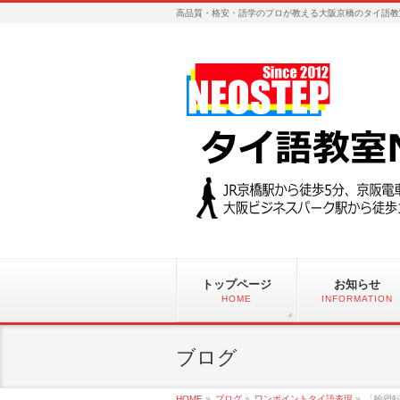
高品質・格安・語学のプロが教える大阪京橋のタイ語教
トップページ
お知らせ
HOME
INFORMATION
ブログ
HOME
»
ブログ
»
ワンポイントタイ語表現
»
「輪廻転