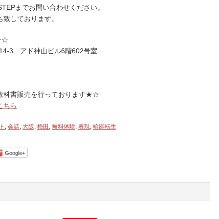
STEPまでお問い合わせください。
ち致しております。
★☆
14-3 アド神山ビル6階602号室
教科書販売を行っております★☆
こちら
ト
,
会話
,
大阪
,
梅田
,
無料体験
,
表現
,
輪廻転生
Google+