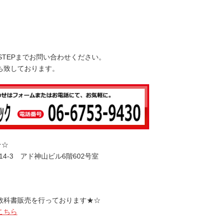
上
下
矢
印
キ
STEPまでお問い合わせください。
ー
ち致しております。
を
使
っ
て
く
だ
さ
★☆
い。
14-3 アド神山ビル6階602号室
教科書販売を行っております★☆
こちら