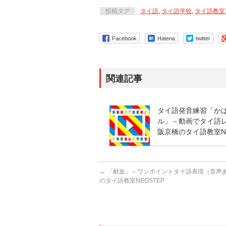
投稿タグ
タイ語
,
タイ語学校
,
タイ語教室
Facebook
Hatena
twitter
関連記事
タイ語発音練習「か
ル」－動画でタイ語レッ
阪京橋のタイ語教室NE
←
「献血」－ワンポイントタイ語表現（音声あり
のタイ語教室NEOSTEP