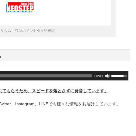
タリウム－ワンポイントタイ語表現
。
ボ
00:00
リ
ュ
れてもらうため、スピードを落とさずに発音しています。
ー
ム
+、Twitter、Instagram、LINEでも様々な情報をお届けしています。
調
節
に
は