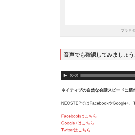
プラネ
音声でも確認してみましょう
音
00:00
声
プ
ネイティブの自然な会話スピードに慣
レ
ー
NEOSTEPではFacebookやGoogle
ヤ
ー
Facebookはこちら
Google+はこちら
Twitterはこちら