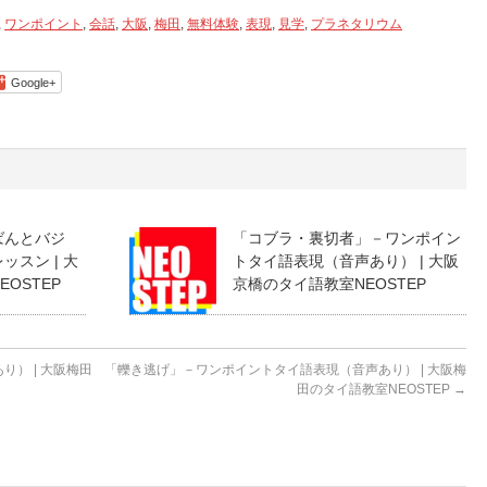
,
ワンポイント
,
会話
,
大阪
,
梅田
,
無料体験
,
表現
,
見学
,
プラネタリウム
Google+
ばんとバジ
「コブラ・裏切者」－ワンポイン
スン | 大
トタイ語表現（音声あり） | 大阪
OSTEP
京橋のタイ語教室NEOSTEP
） | 大阪梅田
「轢き逃げ」－ワンポイントタイ語表現（音声あり） | 大阪梅
田のタイ語教室NEOSTEP
→