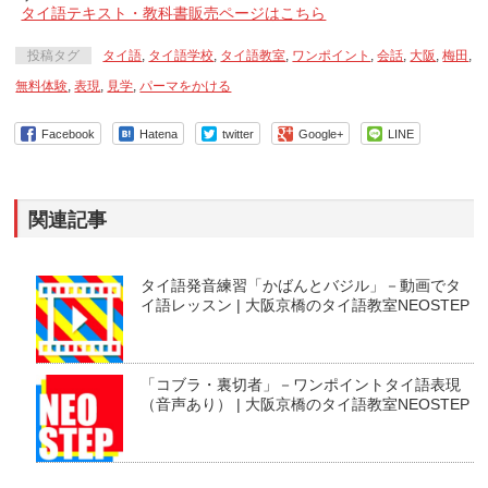
タイ語テキスト・教科書販売ページはこちら
投稿タグ
タイ語
,
タイ語学校
,
タイ語教室
,
ワンポイント
,
会話
,
大阪
,
梅田
,
無料体験
,
表現
,
見学
,
パーマをかける
Facebook
Hatena
twitter
Google+
LINE
関連記事
タイ語発音練習「かばんとバジル」－動画でタ
イ語レッスン | 大阪京橋のタイ語教室NEOSTEP
「コブラ・裏切者」－ワンポイントタイ語表現
（音声あり） | 大阪京橋のタイ語教室NEOSTEP