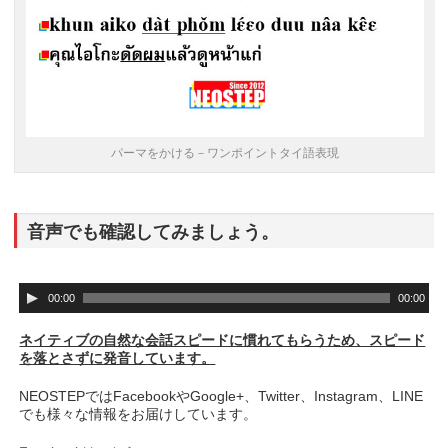
パーマをかける－ワンポイントタイ語表現
音声でも確認してみましょう。
音
00:00
00:00
声
プ
ネイティブの自然な会話スピードに慣れてもらうため、スピード
レ
を落とさずに発音しています。
ー
ヤ
NEOSTEPではFacebookやGoogle+、Twitter、Instagram、LINE
ー
でも様々な情報をお届けしています。