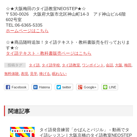
☆★大阪梅田のタイ語教室NEOSTEP★☆
〒530-0026 大阪府大阪市北区神山町14-3 アド神山ビル6階
602号室
TEL:06-6365-5335
ホームページはこちら
☆★商品随時追加！タイ語テキスト・教科書販売を行っておりま
す★☆
タイ語テキスト・教科書販売ページはこちら
投稿タグ
タイ語
,
タイ語学校
,
タイ語教室
,
ワンポイント
,
会話
,
大阪
,
梅田
,
無料体験
,
表現
,
見学
,
捧げる
,
眠れない
Facebook
Hatena
twitter
Google+
LINE
関連記事
タイ語発音練習「かばんとバジル」－動画でタ
イ語レッスン | 大阪京橋のタイ語教室NEOSTEP