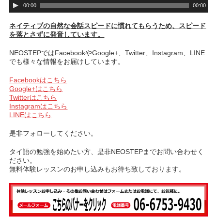
音
00:00
00:00
声
プ
ネイティブの自然な会話スピードに慣れてもらうため、スピード
レ
を落とさずに発音しています。
ー
ヤ
NEOSTEPではFacebookやGoogle+、Twitter、Instagram、LINE
ー
でも様々な情報をお届けしています。
Facebookはこちら
Google+はこちら
Twitterはこちら
Instagramはこちら
LINEはこちら
是非フォローしてください。
タイ語の勉強を始めたい方、是非NEOSTEPまでお問い合わせく
ださい。
無料体験レッスンのお申し込みもお待ち致しております。