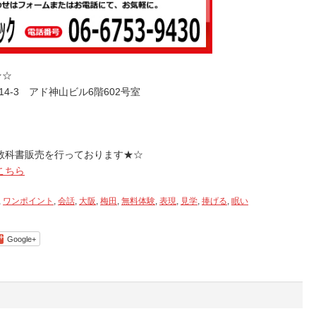
っ
て
く
だ
さ
★☆
い。
14-3 アド神山ビル6階602号室
教科書販売を行っております★☆
こちら
,
ワンポイント
,
会話
,
大阪
,
梅田
,
無料体験
,
表現
,
見学
,
捧げる
,
眠い
Google+