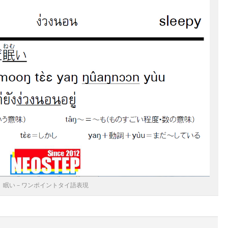
眠い－ワンポイントタイ語表現
。