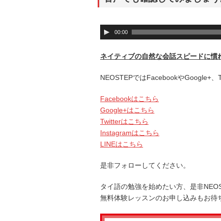
音
00:00
声
プ
ネイティブの自然な会話スピードに慣
レ
ー
NEOSTEPではFacebookやGoogle
ヤ
ー
Facebookはこちら
Google+はこちら
Twitterはこちら
Instagramはこちら
LINEはこちら
是非フォローしてください。
タイ語の勉強を始めたい方、是非NEO
無料体験レッスンのお申し込みもお待