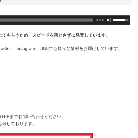
ボ
00:00
リ
ュ
れてもらうため、スピードを落とさずに発音しています。
ー
ム
+、Twitter、Instagram、LINEでも様々な情報をお届けしています。
調
節
に
は
上
下
矢
印
キ
STEPまでお問い合わせください。
ー
ち致しております。
を
使