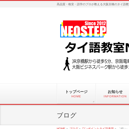
高品質・格安・語学のプロが教える大阪京橋のタイ語教
トップページ
お知らせ
HOME
INFORMATION
ブログ
HOME
»
ブログ
»
ワンポイントタイ語表現
»
「眠い」