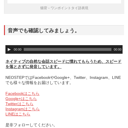
猫背－ワンポイントタイ語表現
音声でも確認してみましょう。
音
00:00
00:00
声
プ
ネイティブの自然な会話スピードに慣れてもらうため、スピード
レ
を落とさずに発音しています。
ー
ヤ
NEOSTEPではFacebookやGoogle+、Twitter、Instagram、LINE
ー
でも様々な情報をお届けしています。
Facebookはこちら
Google+はこちら
Twitterはこちら
Instagramはこちら
LINEはこちら
是非フォローしてください。