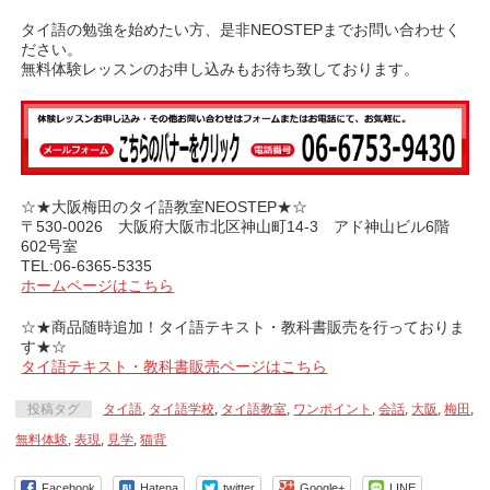
タイ語の勉強を始めたい方、是非NEOSTEPまでお問い合わせく
ださい。
無料体験レッスンのお申し込みもお待ち致しております。
☆★大阪梅田のタイ語教室NEOSTEP★☆
〒530-0026 大阪府大阪市北区神山町14-3 アド神山ビル6階
602号室
TEL:06-6365-5335
ホームページはこちら
☆★商品随時追加！タイ語テキスト・教科書販売を行っておりま
す★☆
タイ語テキスト・教科書販売ページはこちら
投稿タグ
タイ語
,
タイ語学校
,
タイ語教室
,
ワンポイント
,
会話
,
大阪
,
梅田
,
無料体験
,
表現
,
見学
,
猫背
Facebook
Hatena
twitter
Google+
LINE