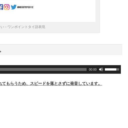
ない－ワンポイントタイ語表現
。
ボ
00:00
リ
ュ
れてもらうため、スピードを落とさずに発音しています。
ー
ム
調
節
に
は
上