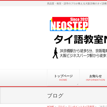
高品質・格安・語学のプロが教える大阪京橋のタイ語教
トップページ
お知らせ
HOME
INFORMATION
ブログ
HOME
»
ブログ
»
ワンポイントタイ語表現
»
「故意で