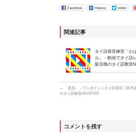
Facebook
Hatena
twitter
関連記事
タイ語発音練習「か
ル」－動画でタイ語レッ
阪京橋のタイ語教室NE
←
「差別」－ワンポイントタイ語表現（音声あり
のタイ語教室NEOSTEP
コメントを残す