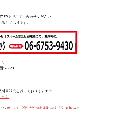
下
矢
STEPまでお問い合わせください。
印
ち致しております。
キ
ー
を
使
っ
て
く
★☆
だ
1-6-20
さ
い。
教科書販売を行っております★☆
こちら
,
ワンポイント
,
会話
,
大阪
,
無料体験
,
表現
,
見学
,
京橋
,
故意