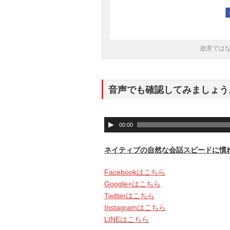
故意では
音声でも確認してみましょう
音
00:00
声
プ
ネイティブの自然な会話スピードに慣
レ
ー
Facebookはこちら
ヤ
Google+はこちら
ー
Twitterはこちら
Instagramはこちら
LINEはこちら