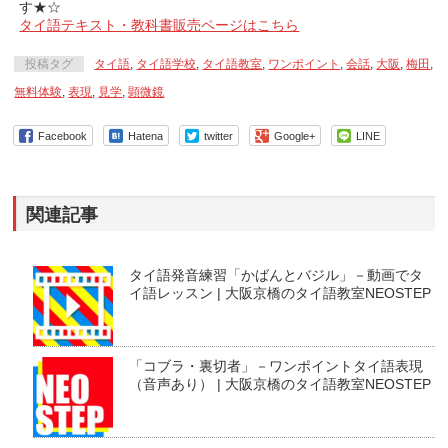
す★☆
タイ語テキスト・教科書販売ページはこちら
投稿タグ
タイ語
,
タイ語学校
,
タイ語教室
,
ワンポイント
,
会話
,
大阪
,
梅田
,
無料体験
,
表現
,
見学
,
顕微鏡
Facebook
Hatena
twitter
Google+
LINE
関連記事
タイ語発音練習「かばんとバジル」－動画でタ
イ語レッスン | 大阪京橋のタイ語教室NEOSTEP
「コブラ・裏切者」－ワンポイントタイ語表現
（音声あり） | 大阪京橋のタイ語教室NEOSTEP