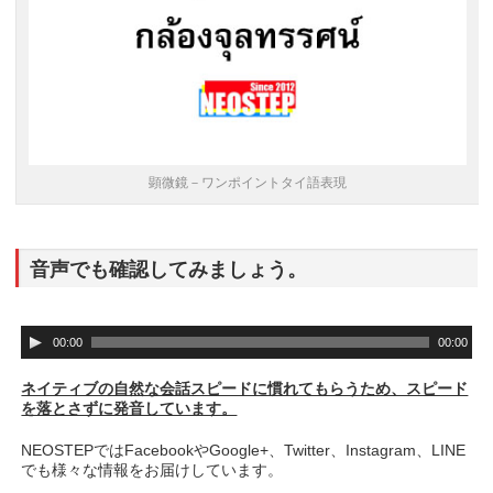
顕微鏡－ワンポイントタイ語表現
音声でも確認してみましょう。
音
00:00
00:00
声
プ
ネイティブの自然な会話スピードに慣れてもらうため、スピード
レ
を落とさずに発音しています。
ー
ヤ
NEOSTEPではFacebookやGoogle+、Twitter、Instagram、LINE
ー
でも様々な情報をお届けしています。