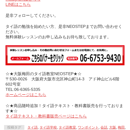
LINEはこちら
是非フォローしてください。
タイ語の勉強を始めたい方、是非NEOSTEPまでお問い合わせく
ださい。
無料体験レッスンのお申し込みもお待ち致しております。
☆★大阪梅田のタイ語教室NEOSTEP★☆
〒530-0026 大阪府大阪市北区神山町14-3 アド神山ビル6階
602号室
TEL:06-6365-5335
ホームページはこちら
☆★商品随時追加！タイ語テキスト・教科書販売を行っておりま
す★☆
タイ語テキスト・教科書販売ページはこちら
投稿タグ
タイ語
,
タイ語学校
,
タイ語教室
,
ワンポイント
,
会話
,
大阪
,
梅田
,