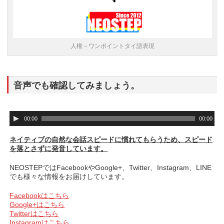
人権－ワンポイントタイ語表現
音声でも確認してみましょう。
音
00:00
00:00
声
プ
ネイティブの自然な会話スピードに慣れてもらうため、スピード
レ
を落とさずに発音しています。
ー
ヤ
NEOSTEPではFacebookやGoogle+、Twitter、Instagram、LINE
ー
でも様々な情報をお届けしています。
Facebookはこちら
Google+はこちら
Twitterはこちら
Instagramはこちら