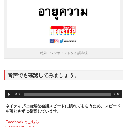
時効－ワンポイントタイ語表現
音声でも確認してみましょう。
音
00:00
00:00
声
プ
ネイティブの自然な会話スピードに慣れてもらうため、スピード
レ
を落とさずに発音しています。
ー
ヤ
Facebookはこちら
ー
Google+はこちら