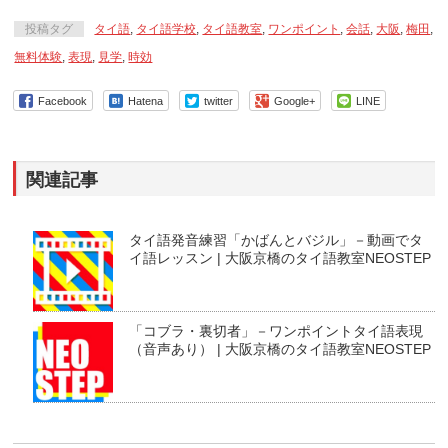
投稿タグ
タイ語
,
タイ語学校
,
タイ語教室
,
ワンポイント
,
会話
,
大阪
,
梅田
,
無料体験
,
表現
,
見学
,
時効
Facebook
Hatena
twitter
Google+
LINE
関連記事
タイ語発音練習「かばんとバジル」－動画でタ
イ語レッスン | 大阪京橋のタイ語教室NEOSTEP
「コブラ・裏切者」－ワンポイントタイ語表現
（音声あり） | 大阪京橋のタイ語教室NEOSTEP