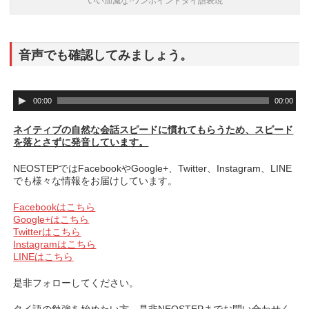
いい加減な-ワンポイントタイ語表現
音声でも確認してみましょう。
音
00:00
00:00
声
プ
ネイティブの自然な会話スピードに慣れてもらうため、スピード
レ
を落とさずに発音しています。
ー
ヤ
NEOSTEPではFacebookやGoogle+、Twitter、Instagram、LINE
ー
でも様々な情報をお届けしています。
Facebookはこちら
Google+はこちら
Twitterはこちら
Instagramはこちら
LINEはこちら
是非フォローしてください。
タイ語の勉強を始めたい方、是非NEOSTEPまでお問い合わせく