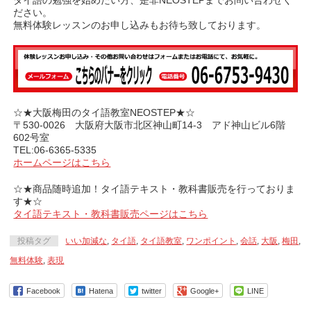
ださい。
無料体験レッスンのお申し込みもお待ち致しております。
☆★大阪梅田のタイ語教室NEOSTEP★☆
〒530-0026 大阪府大阪市北区神山町14-3 アド神山ビル6階
602号室
TEL:06-6365-5335
ホームページはこちら
☆★商品随時追加！タイ語テキスト・教科書販売を行っておりま
す★☆
タイ語テキスト・教科書販売ページはこちら
投稿タグ
いい加減な
,
タイ語
,
タイ語教室
,
ワンポイント
,
会話
,
大阪
,
梅田
,
無料体験
,
表現
Facebook
Hatena
twitter
Google+
LINE