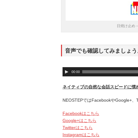
日焼け止め
音声でも確認してみましょう
音
00:00
声
プ
ネイティブの自然な会話スピードに慣
レ
ー
NEOSTEPではFacebookやGoogle
ヤ
ー
Facebookはこちら
Google+はこちら
Twitterはこちら
Instagramはこちら