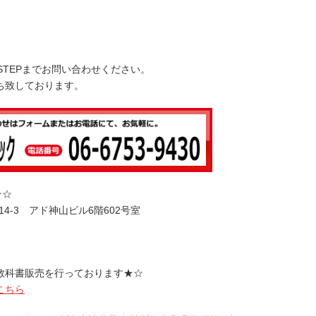
下
矢
印
キ
STEPまでお問い合わせください。
ー
ち致しております。
を
使
っ
て
く
だ
さ
★☆
い。
14-3 アド神山ビル6階602号室
教科書販売を行っております★☆
こちら