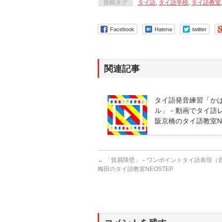
投稿タグ
タイ語
,
タイ語学校
,
タイ語教室
Facebook
Hatena
twitter
関連記事
タイ語発音練習「か
ル」－動画でタイ語レッ
阪京橋のタイ語教室NE
←
「貿易障壁」－ワンポイントタイ語表現（音声
梅田のタイ語教室NEOSTEP