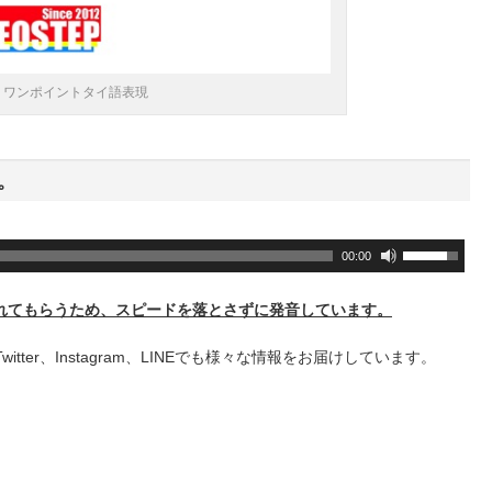
－ワンポイントタイ語表現
。
ボ
00:00
リ
ュ
れてもらうため、スピードを落とさずに発音しています。
ー
ム
+、Twitter、Instagram、LINEでも様々な情報をお届けしています。
調
節
に
は
上