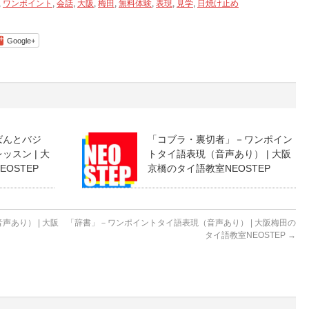
,
ワンポイント
,
会話
,
大阪
,
梅田
,
無料体験
,
表現
,
見学
,
日焼け止め
Google+
ばんとバジ
「コブラ・裏切者」－ワンポイン
スン | 大
トタイ語表現（音声あり） | 大阪
OSTEP
京橋のタイ語教室NEOSTEP
あり） | 大阪
「辞書」－ワンポイントタイ語表現（音声あり） | 大阪梅田の
タイ語教室NEOSTEP
→