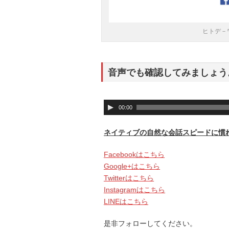
ヒトデ－
音声でも確認してみましょう
音
00:00
声
プ
ネイティブの自然な会話スピードに慣
レ
ー
Facebookはこちら
ヤ
Google+はこちら
ー
Twitterはこちら
Instagramはこちら
LINEはこちら
是非フォローしてください。