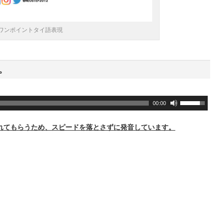
ワンポイントタイ語表現
。
ボ
00:00
リ
ュ
れてもらうため、スピードを落とさずに発音しています。
ー
ム
調
節
に
は
上
下