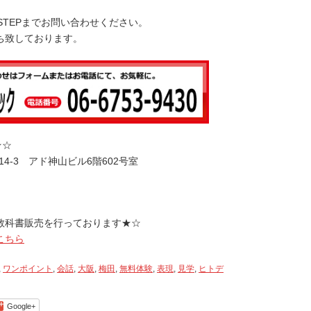
矢
STEPまでお問い合わせください。
印
ち致しております。
キ
ー
を
使
っ
て
く
★☆
だ
14-3 アド神山ビル6階602号室
さ
い。
教科書販売を行っております★☆
こちら
,
ワンポイント
,
会話
,
大阪
,
梅田
,
無料体験
,
表現
,
見学
,
ヒトデ
Google+