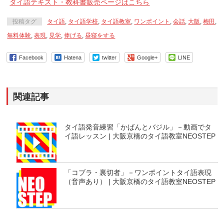
タイ語テキスト・教科書販売ページはこちら
投稿タグ
タイ語
,
タイ語学校
,
タイ語教室
,
ワンポイント
,
会話
,
大阪
,
梅田
,
無料体験
,
表現
,
見学
,
捧げる
,
昼寝をする
Facebook
Hatena
twitter
Google+
LINE
関連記事
タイ語発音練習「かばんとバジル」－動画でタ
イ語レッスン | 大阪京橋のタイ語教室NEOSTEP
「コブラ・裏切者」－ワンポイントタイ語表現
（音声あり） | 大阪京橋のタイ語教室NEOSTEP