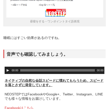
昼寝をする－ワンポイントタイ語表現
睡眠にはすごい効果があるのですね。
音声でも確認してみましょう。
音
00:00
00:00
声
プ
ネイティブの自然な会話スピードに慣れてもらうため、スピード
レ
を落とさずに発音しています。
ー
ヤ
NEOSTEPではFacebookやGoogle+、Twitter、Instagram、LINE
ー
でも様々な情報をお届けしています。
Facebookはこちら