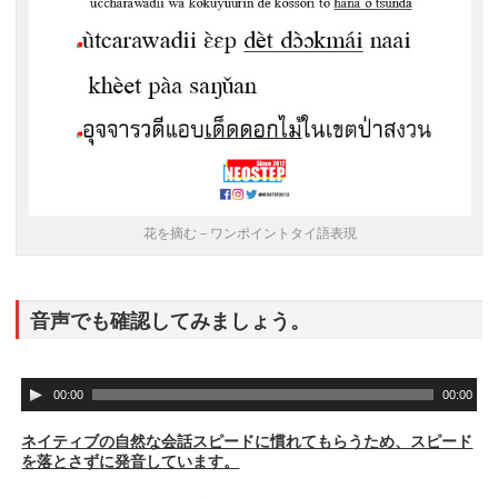
花を摘む－ワンポイントタイ語表現
音声でも確認してみましょう。
音
00:00
00:00
声
プ
ネイティブの自然な会話スピードに慣れてもらうため、スピード
レ
を落とさずに発音しています。
ー
ヤ