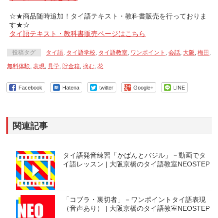
☆★商品随時追加！タイ語テキスト・教科書販売を行っておりま
す★☆
タイ語テキスト・教科書販売ページはこちら
投稿タグ
タイ語
,
タイ語学校
,
タイ語教室
,
ワンポイント
,
会話
,
大阪
,
梅田
,
無料体験
,
表現
,
見学
,
貯金箱
,
摘む
,
花
Facebook
Hatena
twitter
Google+
LINE
関連記事
タイ語発音練習「かばんとバジル」－動画でタ
イ語レッスン | 大阪京橋のタイ語教室NEOSTEP
「コブラ・裏切者」－ワンポイントタイ語表現
（音声あり） | 大阪京橋のタイ語教室NEOSTEP