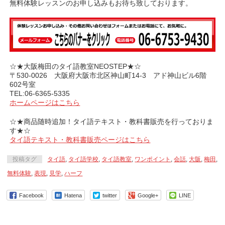
無料体験レッスンのお申し込みもお待ち致しております。
☆★大阪梅田のタイ語教室NEOSTEP★☆
〒530-0026 大阪府大阪市北区神山町14-3 アド神山ビル6階
602号室
TEL:06-6365-5335
ホームページはこちら
☆★商品随時追加！タイ語テキスト・教科書販売を行っておりま
す★☆
タイ語テキスト・教科書販売ページはこちら
投稿タグ
タイ語
,
タイ語学校
,
タイ語教室
,
ワンポイント
,
会話
,
大阪
,
梅田
,
無料体験
,
表現
,
見学
,
ハーフ
Facebook
Hatena
twitter
Google+
LINE