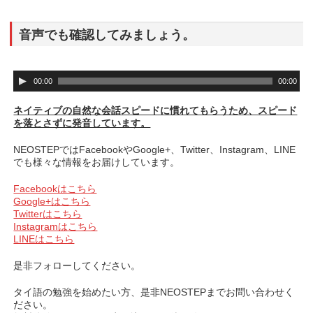
音声でも確認してみましょう。
音
00:00
00:00
声
プ
ネイティブの自然な会話スピードに慣れてもらうため、スピード
レ
を落とさずに発音しています。
ー
ヤ
NEOSTEPではFacebookやGoogle+、Twitter、Instagram、LINE
ー
でも様々な情報をお届けしています。
Facebookはこちら
Google+はこちら
Twitterはこちら
Instagramはこちら
LINEはこちら
是非フォローしてください。
タイ語の勉強を始めたい方、是非NEOSTEPまでお問い合わせく
ださい。