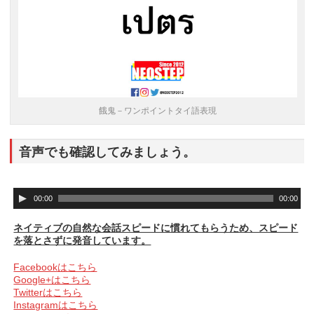
餓鬼－ワンポイントタイ語表現
音声でも確認してみましょう。
音
00:00
00:00
声
プ
ネイティブの自然な会話スピードに慣れてもらうため、スピード
レ
を落とさずに発音しています。
ー
ヤ
Facebookはこちら
ー
Google+はこちら
Twitterはこちら
Instagramはこちら