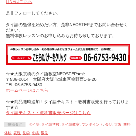
LINEはこちら
是非フォローしてください。
タイ語の勉強を始めたい方、是非NEOSTEPまでお問い合わせく
ださい。
無料体験レッスンのお申し込みもお待ち致しております。
☆★大阪京橋のタイ語教室NEOSTEP★☆
〒536-0014 大阪府大阪市城東区鴫野西1-6-20
TEL:06-6753-9430
ホームページはこちら
☆★商品随時追加！タイ語テキスト・教科書販売を行っておりま
す★☆
タイ語テキスト・教科書販売ページはこちら
投稿タグ
タイ語
,
タイ語学校
,
タイ語教室
,
ワンポイント
,
会話
,
大阪
,
無料
体験
,
表現
,
見学
,
京橋
,
餓鬼