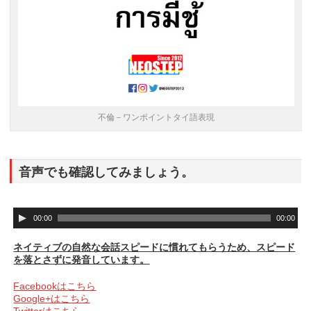
不倫－ワンポイントタイ語表現
音声でも確認してみましょう。
音
00:00
00:00
声
プ
ネイティブの自然な会話スピードに慣れてもらうため、スピード
レ
を落とさずに発音しています。
ー
ヤ
Facebookはこちら
ー
Google+はこちら