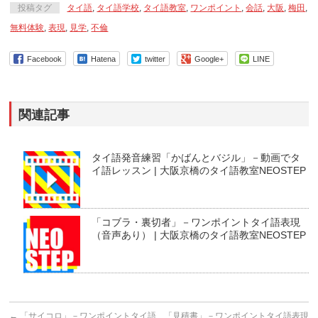
投稿タグ
タイ語
,
タイ語学校
,
タイ語教室
,
ワンポイント
,
会話
,
大阪
,
梅田
,
無料体験
,
表現
,
見学
,
不倫
Facebook
Hatena
twitter
Google+
LINE
関連記事
タイ語発音練習「かばんとバジル」－動画でタ
イ語レッスン | 大阪京橋のタイ語教室NEOSTEP
「コブラ・裏切者」－ワンポイントタイ語表現
（音声あり） | 大阪京橋のタイ語教室NEOSTEP
←
「サイコロ」－ワンポイントタイ語
「見積書」－ワンポイントタイ語表現