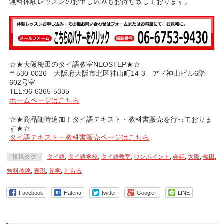
無料体験レッスンのお申し込みもお待ち致しております。
☆★大阪梅田のタイ語教室NEOSTEP★☆
〒530-0026 大阪府大阪市北区神山町14-3 アド神山ビル6階
602号室
TEL:06-6365-5335
ホームページはこちら
☆★商品随時追加！タイ語テキスト・教科書販売を行っておりま
す★☆
タイ語テキスト・教科書販売ページはこちら
投稿タグ
タイ語
,
タイ語学校
,
タイ語教室
,
ワンポイント
,
会話
,
大阪
,
梅田
,
無料体験
,
表現
,
見学
,
どもる
Facebook
Hatena
twitter
Google+
LINE