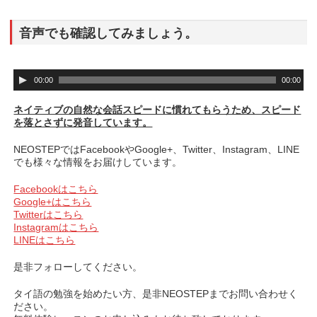
音声でも確認してみましょう。
音
00:00
00:00
声
プ
ネイティブの自然な会話スピードに慣れてもらうため、スピード
レ
を落とさずに発音しています。
ー
ヤ
NEOSTEPではFacebookやGoogle+、Twitter、Instagram、LINE
ー
でも様々な情報をお届けしています。
Facebookはこちら
Google+はこちら
Twitterはこちら
Instagramはこちら
LINEはこちら
是非フォローしてください。
タイ語の勉強を始めたい方、是非NEOSTEPまでお問い合わせく
ださい。