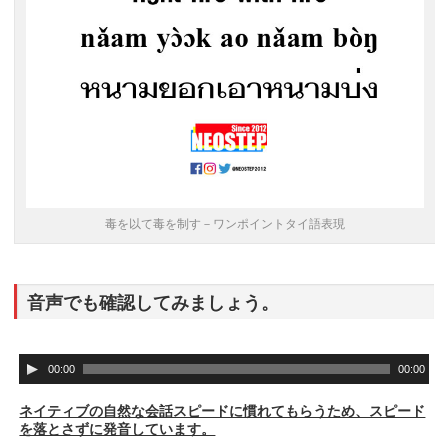
毒を以て毒を制す－ワンポイントタイ語表現
音声でも確認してみましょう。
音
00:00
00:00
声
プ
ネイティブの自然な会話スピードに慣れてもらうため、スピード
レ
を落とさずに発音しています。
ー