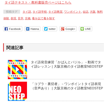
タイ語テキスト・教科書販売ページはこちら
投稿タグ
タイ語
,
タイ語学校
,
タイ語教室
,
ワンポイント
,
会話
,
大阪
,
無料
体験
,
表現
,
見学
,
京橋
,
毒を以て毒を制す
Facebook
Hatena
twitter
Google+
LINE
関連記事
タイ語発音練習「かばんとバジル」－動画でタ
イ語レッスン | 大阪京橋のタイ語教室NEOSTEP
「コブラ・裏切者」－ワンポイントタイ語表現
（音声あり） | 大阪京橋のタイ語教室NEOSTEP