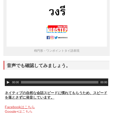
楕円形－ワンポイントタイ語表現
音声でも確認してみましょう。
音
00:00
00:00
声
プ
ネイティブの自然な会話スピードに慣れてもらうため、スピード
レ
を落とさずに発音しています。
ー
ヤ
Facebookはこちら
ー
Google+はこちら