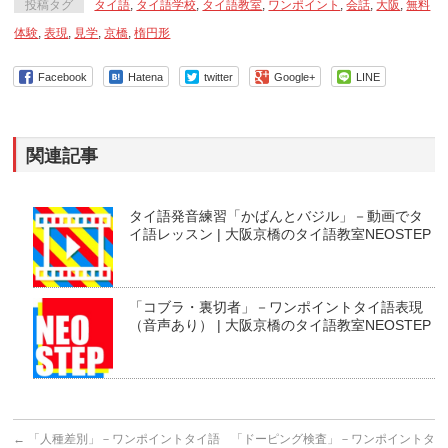
投稿タグ
タイ語
,
タイ語学校
,
タイ語教室
,
ワンポイント
,
会話
,
大阪
,
無料
体験
,
表現
,
見学
,
京橋
,
楕円形
Facebook
Hatena
twitter
Google+
LINE
関連記事
タイ語発音練習「かばんとバジル」－動画でタ
イ語レッスン | 大阪京橋のタイ語教室NEOSTEP
「コブラ・裏切者」－ワンポイントタイ語表現
（音声あり） | 大阪京橋のタイ語教室NEOSTEP
←
「人種差別」－ワンポイントタイ語
「ドーピング検査」－ワンポイントタ