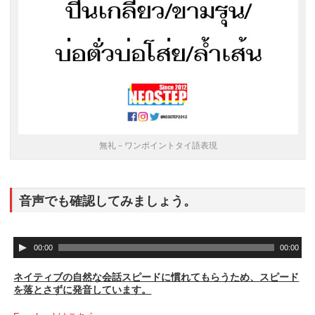
無礼－ワンポイントタイ語表現
音声でも確認してみましょう。
音
00:00
00:00
声
プ
ネイティブの自然な会話スピードに慣れてもらうため、スピード
レ
を落とさずに発音しています。
ー
ヤ