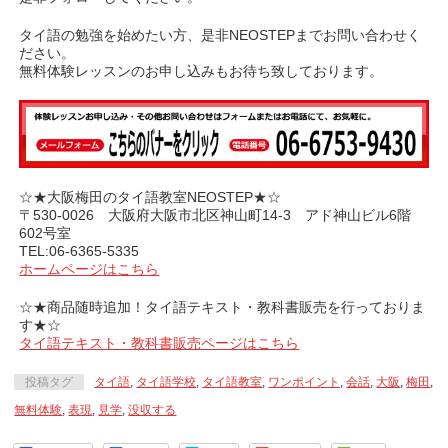
タイ語の勉強を始めたい方、是非NEOSTEPまでお問い合わせく
ださい。
無料体験レッスンのお申し込みもお待ち致しております。
☆★大阪梅田のタイ語教室NEOSTEP★☆
〒530-0026 大阪府大阪市北区神山町14-3 アド神山ビル6階
602号室
TEL:06-6365-5335
ホームページはこちら
☆★商品随時追加！タイ語テキスト・教科書販売を行っておりま
す★☆
タイ語テキスト・教科書販売ページはこちら
投稿タグ
タイ語
,
タイ語学校
,
タイ語教室
,
ワンポイント
,
会話
,
大阪
,
梅田
,
無料体験
,
表現
,
見学
,
没収する