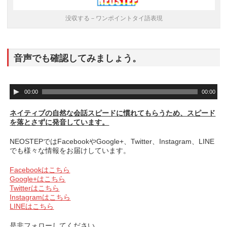
没収する－ワンポイントタイ語表現
音声でも確認してみましょう。
音
00:00
00:00
声
プ
ネイティブの自然な会話スピードに慣れてもらうため、スピード
レ
を落とさずに発音しています。
ー
ヤ
NEOSTEPではFacebookやGoogle+、Twitter、Instagram、LINE
ー
でも様々な情報をお届けしています。
Facebookはこちら
Google+はこちら
Twitterはこちら
Instagramはこちら
LINEはこちら
是非フォローしてください。