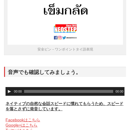
安全ピン－ワンポイントタイ語表現
音声でも確認してみましょう。
音
00:00
00:00
声
プ
ネイティブの自然な会話スピードに慣れてもらうため、スピード
レ
を落とさずに発音しています。
ー
ヤ
Facebookはこちら
ー
Google+はこちら