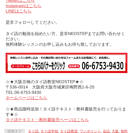
Twitterはこちら
Instagramはこちら
LINEはこちら
是非フォローしてください。
タイ語の勉強を始めたい方、是非NEOSTEPまでお問い合わせく
ださい。
無料体験レッスンのお申し込みもお待ち致しております。
☆★大阪京橋のタイ語教室NEOSTEP★☆
〒536-0014 大阪府大阪市城東区鴫野西1-6-20
TEL:06-6753-9430
ホームページはこちら
☆★商品随時追加！タイ語テキスト・教科書販売を行っておりま
す★☆
タイ語テキスト・教科書販売ページはこちら
投稿タグ
タイ語
,
タイ語学校
,
タイ語教室
,
ワンポイント
,
会話
,
大阪
,
無料